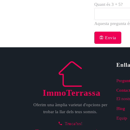
Quant és 3 + 5?
Aquesta pregunta és 
Envia
Enlla
Pregunt
ImmoTerrassa
Contact
El nost
Oferim una àmplia varietat d'opcions per
Blog
trobar la llar dels teus somnis.
Equip
Truca'ns!