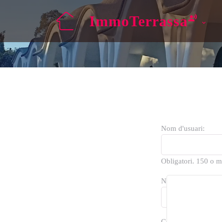
ImmoTerrassa
Nom d'usuari:
Obligatori. 150 o me
Nom propi:
Cognoms: