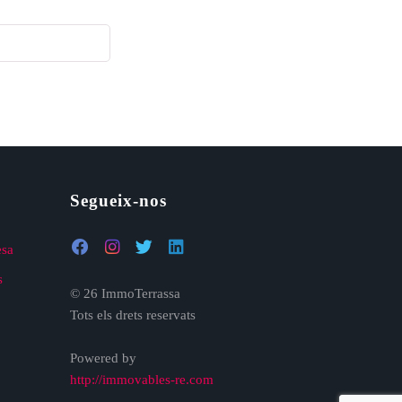
Segueix-nos
esa
s
© 26 ImmoTerrassa
Tots els drets reservats
Powered by
http://immovables-re.com