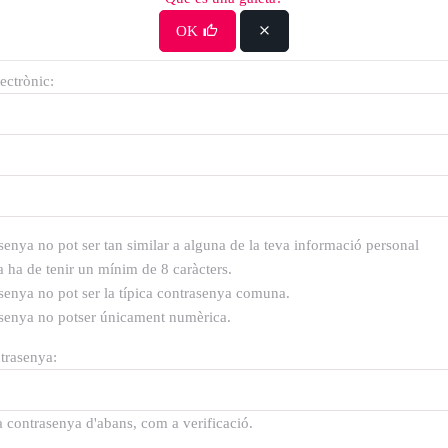
OK
ectrònic:
senya no pot ser tan similar a alguna de la teva informació personal
 ha de tenir un mínim de 8 caràcters.
senya no pot ser la típica contrasenya comuna.
asenya no potser únicament numèrica.
trasenya:
a contrasenya d'abans, com a verificació.