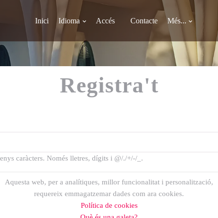
Inici
Idioma
Accés
Contacte
Més...
Registra't
nys caràcters. Només lletres, dígits i @/./+/-/_.
Aquesta web, per a analítiques, millor funcionalitat i personalització,
requereix emmagatzemar dades com ara cookies.
Política de cookies
Què és una galeta?