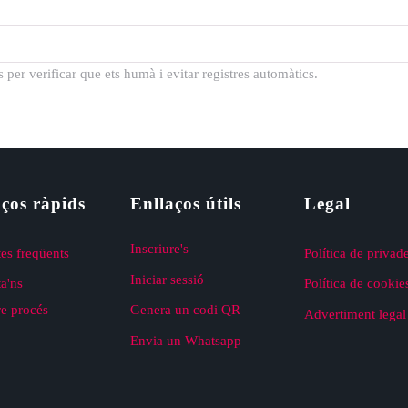
per verificar que ets humà i evitar registres automàtics.
ços ràpids
Enllaços útils
Legal
Inscriure's
es freqüents
Política de privad
Iniciar sessió
a'ns
Política de cookie
re procés
Genera un codi QR
Advertiment legal
Envia un Whatsapp