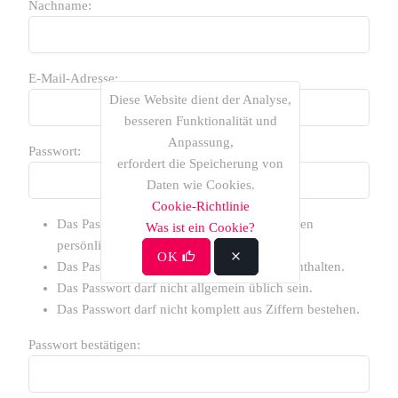
Nachname:
E-Mail-Adresse:
Diese Website dient der Analyse,
besseren Funktionalität und
Anpassung,
Passwort:
erfordert die Speicherung von
Daten wie Cookies.
Cookie-Richtlinie
Das Passwort darf nicht zu ähnlich zu anderen
Was ist ein Cookie?
persönlichen Informationen sein.
OK
Das Passwort muss mindestens 8 Zeichen enthalten.
Das Passwort darf nicht allgemein üblich sein.
Das Passwort darf nicht komplett aus Ziffern bestehen.
Passwort bestätigen: